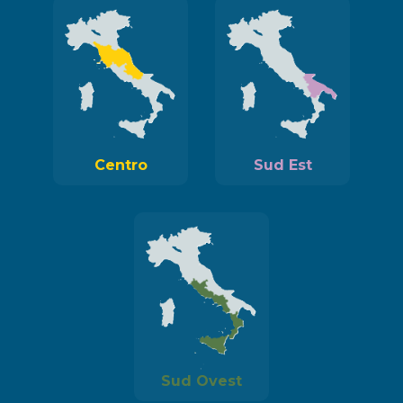
Centro
Sud Est
Sud Ovest