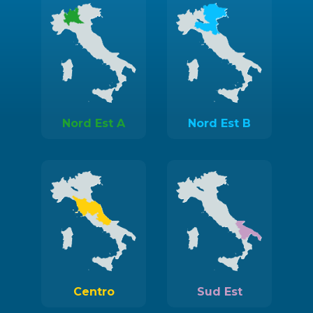
Nord Est A
Nord Est B
Centro
Sud Est