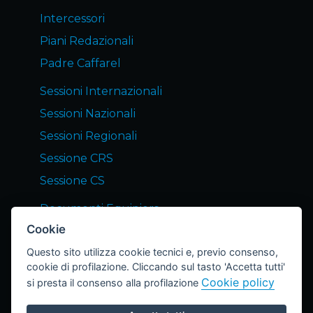
Intercessori
Piani Redazionali
Padre Caffarel
Sessioni Internazionali
Sessioni Nazionali
Sessioni Regionali
Sessione CRS
Sessione CS
Documenti Equipiers
Cookie
Servizi END Equipiers
Questo sito utilizza cookie tecnici e, previo consenso,
Notizie dagli Equipiers
cookie di profilazione. Cliccando sul tasto 'Accetta tutti'
Lettera END
Cookie policy
si presta il consenso alla profilazione
Archivio Lettere