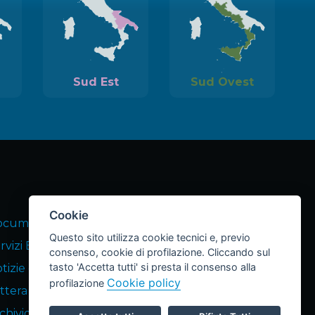
Sud Est
Sud Ovest
Cookie
cumenti Equipiers
Questo sito utilizza cookie tecnici e, previo
rvizi END Equipiers
consenso, cookie di profilazione. Cliccando sul
tasto 'Accetta tutti' si presta il consenso alla
tizie dagli Equipiers
Cookie policy
profilazione
ttera END
chivio Lettere