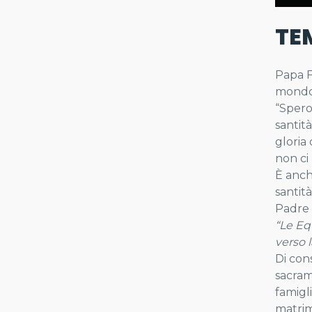
TE
Papa F
mondo 
“Spero
santit
gloria
non ci 
È anch
santit
Padre 
“Le Eq
verso 
Di con
sacram
famigl
matrim