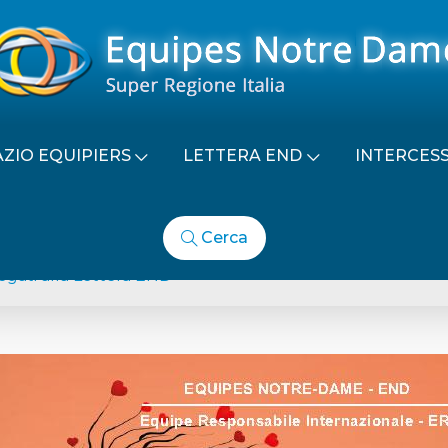
AZIO EQUIPIERS
LETTERA END
INTERCES
Cerca
TEMA DI STUDIO INTERNA
egati alla Lettera END