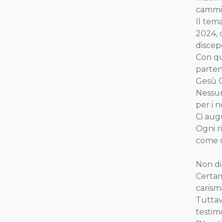
cammino
Il tem
2024, 
discepo
Con qu
partend
Gesù C
Nessun
per i n
Ci aug
Ogni r
come c
Non di
Certam
carism
Tuttav
testimo