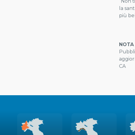
“Non ti
la sant
più bel
NOTA 
Pubbli
aggior
CA