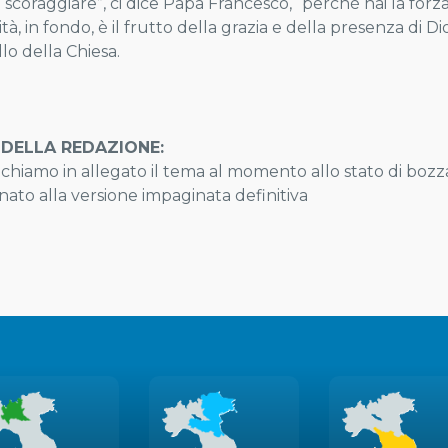
 scoraggiare”, ci dice Papa Francesco, “perché hai la forza
ità, in fondo, è il frutto della grazia e della presenza di Dio 
lo della Chiesa.
DELLA REDAZIONE:
chiamo in allegato il tema al momento allo stato di bozza
nato alla versione impaginata definitiva