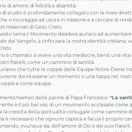
 di amore, di felicità e disantità.
a di studio è profondamente collegato con le linee dirett
che ci incoraggia ad uscire in missione e a cercare di ren
li missionari di Gesù Cristo.
esto tema il Movimento desidera aiutarci ad aumentare la
o dal Vangelo, a rinforzare la nostra identità cristiana, v
risto.
o è chiamato a vivere una vita mediocre, bensì una vita c
ostri fratelli, come un cammino di santità.
uriamo che tutte le coppie delle Equipe Notre-Dame tr
iunione dovrà essere un momento o una tappa nel nostr
oppia e come equipe.
mentichiamoci delle parole di Papa Francesco:
“La santi
ente è il più bel viso di un movimento ecclesiale come 
a la crescita della spiritualità coniugale come cammino di 
ia è necessario che ognuno capisca e faccia il proprio c
niando, ovunque sia, dell’amore di Dio e dei suoi fratelli.