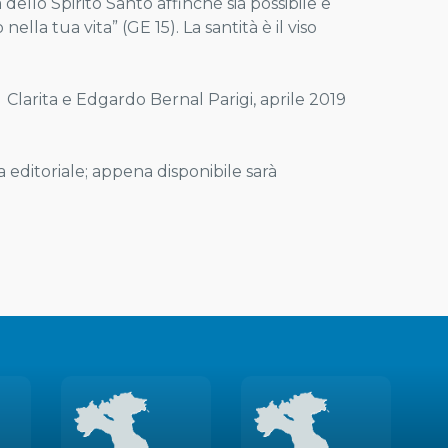
 dello Spirito Santo affinché sia possibile e
nella tua vita” (GE 15). La santità è il viso
Clarita e Edgardo Bernal Parigi, aprile 2019
 editoriale; appena disponibile sarà