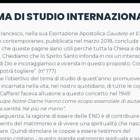
MA DI STUDIO INTERNAZIONA
rancesco, nella sua Esortazione Apostolica
Gaudete et E
contemporaneo, pubblicata nel marzo 2018, conclude 
 che queste pagine siano utili perché tutta la Chiesa si d
à. Chiediamo che lo Spirito Santo infonda in noi un intenso
 di Dio e incoraggiamoci a vicenda in questo proposito. C
potrà togliere”. (nº 177)
e l’obiettivo del tema di studio di quest’anno: promuovere
à incarnata nella vita, nel nostro quotidiano, di tutte le
Caffarel faceva allusione a questo concetto nel 1949:
uipe Notre-Dame hanno come scopo essenziale di aiutar
la santità. Né più né meno”.
seguenza, la ragione di essere delle END è di contribuire 
ento del matrimonio e di vivere una spiritualità che nasc
iare. Quindi stimolare le coppie a essere testimoni del
onio cristiano - questo grande patrimonio spirituale e s