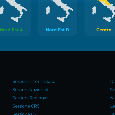
Nord Est A
Nord Est B
Centro
Sessioni Internazionali
Do
Sessioni Nazionali
Se
Sessioni Regionali
No
Sessione CRS
Le
Sessione CS
Ar