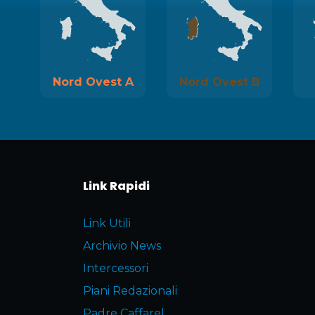
Nord Ovest A
Nord Ovest B
Link Rapidi
Link Utili
Archivio News
Intercessori
Piani Redazionali
Padre Caffarel